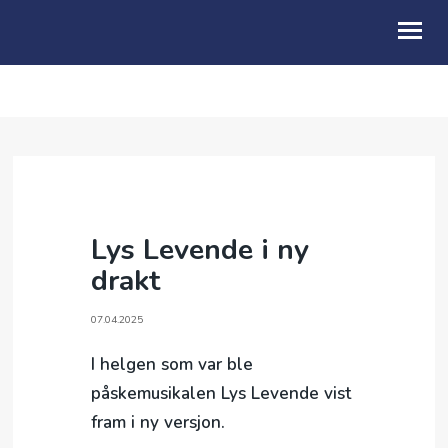
OM OSS
KALENDER
BLI MED
Lys Levende i ny
BARN & FAMILIE
drakt
UNG
07.04.2025
SENIORARBEID
I helgen som var ble
VIDEO & PODCAST
påskemusikalen Lys Levende vist
fram i ny versjon.
GI