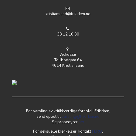
kristiansand@frikirken.no
38 12 10 30
Adresse
Tollbodgata 64
4614 Kristiansand
For varsling av kritikkverdige forhold i Frikirken,
send epost til
varsling@frikirken.no
Se prosedyrer
her
For seksuelle krenkelser, kontakt
FERO
.