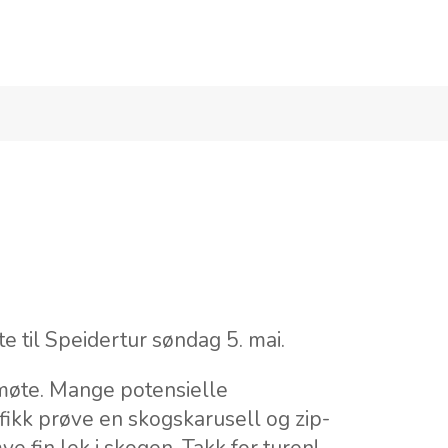
BLI MED
BARN & FAMILIE
UNG
SENIORAR
e til Speidertur søndag 5. mai.
pmøte. Mange potensielle
fikk prøve en skogskarusell og zip-