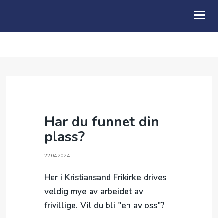
OM OSS
KALENDER
BLI MED
Har du funnet din
BARN & FAMILIE
plass?
UNG
22.04.2024
SENIORARBEID
Her i Kristiansand Frikirke drives
VIDEO & PODCAST
veldig mye av arbeidet av
frivillige. Vil du bli "en av oss"?
GI