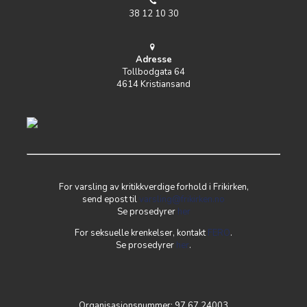
38 12 10 30
Adresse
Tollbodgata 64
4614 Kristiansand
For varsling av kritikkverdige forhold i Frikirken,
send epost til
varsling@frikirken.no
Se prosedyrer
her
For seksuelle krenkelser, kontakt
FERO
.
Se prosedyrer
her
.
Organisasjonsnummer: 97 67 24003