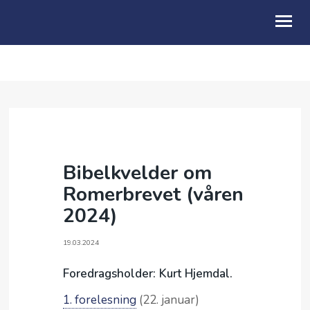
OM OSS
KALENDER
BLI MED
Bibelkvelder om
BARN & FAMILIE
Romerbrevet (våren
UNG
2024)
SENIORARBEID
19.03.2024
VIDEO & PODCAST
Foredragsholder: Kurt Hjemdal.
GI
1. forelesning
(22. januar)