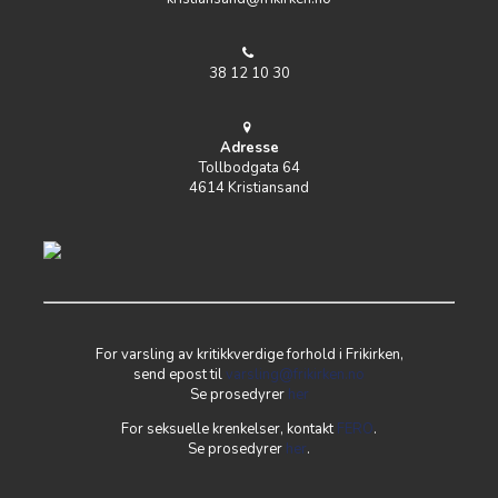
38 12 10 30
Adresse
Tollbodgata 64
4614 Kristiansand
For varsling av kritikkverdige forhold i Frikirken,
send epost til
varsling@frikirken.no
Se prosedyrer
her
For seksuelle krenkelser, kontakt
FERO
.
Se prosedyrer
her
.