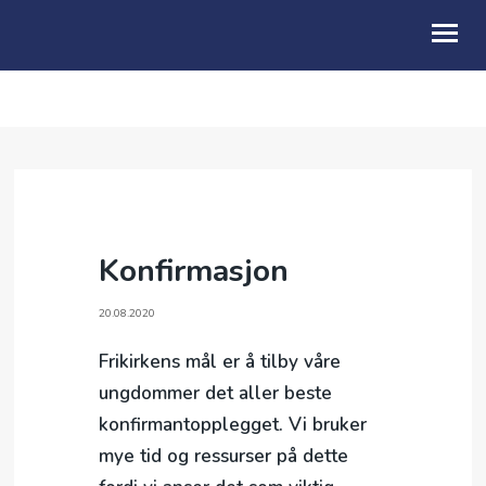
OM OSS
KALENDER
BLI MED
Konfirmasjon
BARN & FAMILIE
UNG
20.08.2020
Frikirkens mål er å tilby våre
SENIORARBEID
ungdommer det aller beste
VIDEO & PODCAST
konfirmantopplegget. Vi bruker
mye tid og ressurser på dette
GI