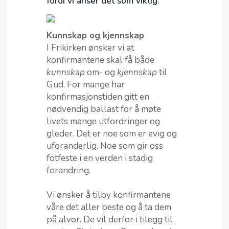
fordi vi anser det som viktig.
MIN SIDE
Kunnskap og kjennskap
I Frikirken ønsker vi at
konfirmantene skal få både
kunnskap
om- og
kjennskap
til
Gud. For mange har
konfirmasjonstiden gitt en
nødvendig ballast for å møte
livets mange utfordringer og
gleder. Det er noe som er evig og
uforanderlig. Noe som gir oss
fotfeste i en verden i stadig
forandring.
Vi ønsker å tilby konfirmantene
våre det aller beste og å ta dem
på alvor. De vil derfor i tilegg til