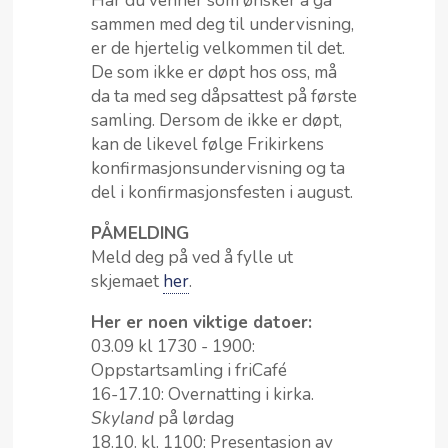
Har du venner som ønsker å gå
sammen med deg til undervisning,
er de hjertelig velkommen til det.
De som ikke er døpt hos oss, må
da ta med seg dåpsattest på første
samling. Dersom de ikke er døpt,
kan de likevel følge Frikirkens
konfirmasjonsundervisning og ta
del i konfirmasjonsfesten i august.
PÅMELDING
Meld deg på ved å fylle ut
skjemaet
her
.
Her er noen viktige datoer:
03.09 kl 1730 - 1900:
Oppstartsamling i friCafé
16-17.10: Overnatting i kirka.
Skyland
på lørdag
18.10. kl. 1100: Presentasjon av