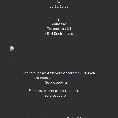
38 12 10 30
Adresse
Tollbodgata 64
4614 Kristiansand
For varsling av kritikkverdige forhold i Frikirken,
send epost til
varsling@frikirken.no
Se prosedyrer
her
For seksuelle krenkelser, kontakt
FERO
.
Se prosedyrer
her
.