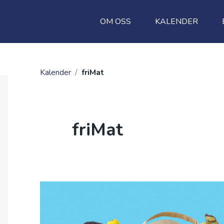
OM OSS
KALENDER
Kalender
/
friMat
friMat