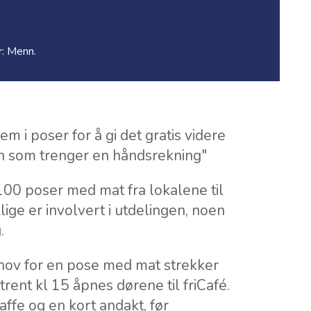
r: Menn.
m i poser for å gi det gratis videre
n som trenger en håndsrekning"
100 poser med mat fra lokalene til
llige er involvert i utdelingen, noen
.
ov for en pose med mat strekker
rent kl 15 åpnes dørene til friCafé.
kaffe og en kort andakt, før