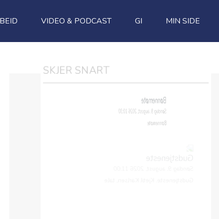
BEID
VIDEO & PODCAST
GI
MIN SIDE
SKJER SNART
Bønnemøte
Søndag 9. august, 2026 10:30
Bønnemøte
Gudstjeneste
Søndag 9. august, 2026 11:00
Gudstjeneste. Kjetil Karlsen, tale
Bønnemøte
Søndag 16. august, 2026 10:30
Bønnemøte