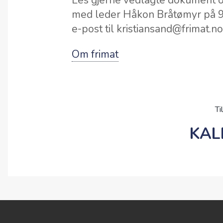
Les gjerne vedlagte dokument om 
med leder Håkon Bråtømyr på 9
e-post til kristiansand@frimat.no
Om frimat
Ti
KAL