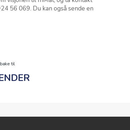
visjonen til friMat, og ta kontakt
24 56 069. Du kan også sende en
lbake til
ENDER