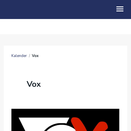
OM OSS
KALENDER
Kalender
/
Vox
BLI MED
BARN & FAMILIE
Vox
UNG
SENIORARBEID
VIDEO & PODCAST
GI