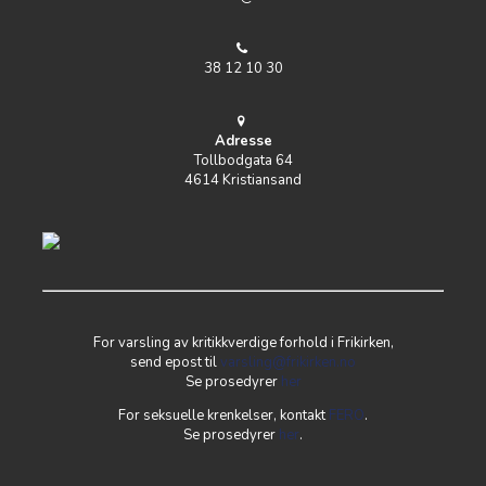
38 12 10 30
Adresse
Tollbodgata 64
4614 Kristiansand
For varsling av kritikkverdige forhold i Frikirken,
send epost til
varsling@frikirken.no
Se prosedyrer
her
For seksuelle krenkelser, kontakt
FERO
.
Se prosedyrer
her
.