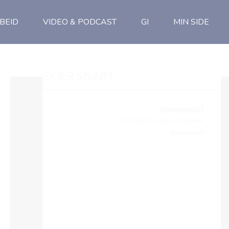
BEID
VIDEO & PODCAST
GI
MIN SIDE
SKJER SNART
Bønnemøte
Søndag 9. august, 2026 10:30
Bønnemøte
Gudstjeneste
Søndag 9. august, 2026 11:00
Gudstjeneste. Kjetil Karlsen, tale
Bønnemøte
Søndag 16. august, 2026 10:30