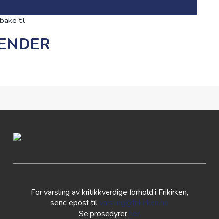
lbake til
ENDER
For varsling av kritikkverdige forhold i Frikirken,
send epost til
varsling@frikirken.no
Se prosedyrer
her