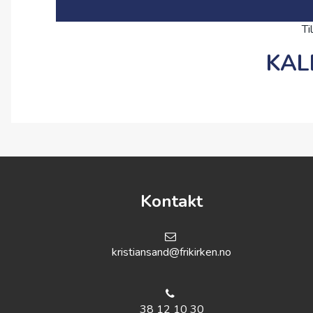
Ti
KAL
Kontakt
kristiansand@frikirken.no
38 12 10 30